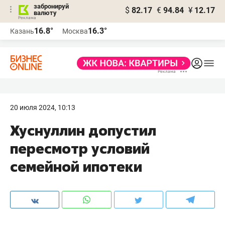
забронируй
$
82.17
€
94.84
¥
12.17
валюту
16.8°
16.3°
Казань
Москва
20 июля 2024, 10:13
Хуснуллин допустил
пересмотр условий
семейной ипотеки