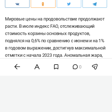
Мировые цены на продовольствие продолжают
расти. В июле индекс FAO, отслеживающий
стоимость корзины основных продуктов,
поднялся на 0,6% по сравнению с июнем и на 1%
в годовом выражении, достигнув максимальной
отметки с начала 2023 года. Аномальная жара,
нестабильность на энергетических рынках и
0
геополитическая напряженность разогнали
цены на зерно, сахар и растительные масла,
тогда как мясо и молочка подешевели. Об этом
сообщила
продовольственная и
сельскохозяйственная организация ООН (FAO).