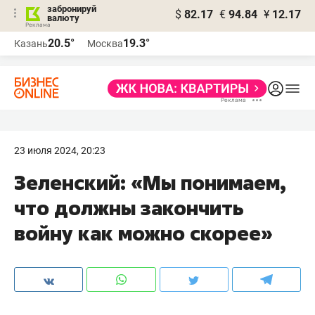
забронируй
$
82.17
€
94.84
¥
12.17
валюту
20.5°
19.3°
Казань
Москва
23 июля 2024, 20:23
Зеленский: «Мы понимаем,
что должны закончить
войну как можно скорее»