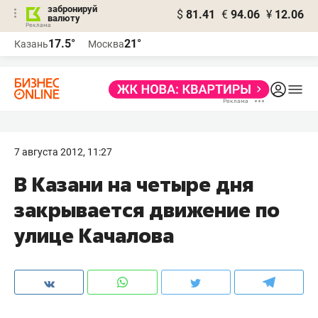
забронируй
$
81.41
€
94.06
¥
12.06
валюту
17.5°
21°
Казань
Москва
7 августа 2012, 11:27
В Казани на четыре дня
закрывается движение по
улице Качалова