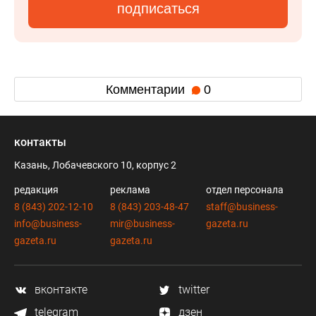
подписаться
Комментарии
0
контакты
Казань, Лобачевского 10, корпус 2
редакция
реклама
отдел персонала
8 (843) 202-12-10
8 (843) 203-48-47
staff@business-
info@business-
mir@business-
gazeta.ru
gazeta.ru
gazeta.ru
вконтакте
twitter
telegram
дзен