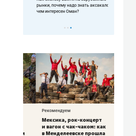
рафакте,
рынки, почему надо знать аксакалов и
о трехкратно
кредитов
чем интересен Оман?
клиентах и ч
Рекомендуем
Рекоме
ой
Мексика, рок-концерт
«Прор
и вагон с чак-чаком: как
30 ме
еским
в Менделеевске прошла
лечит