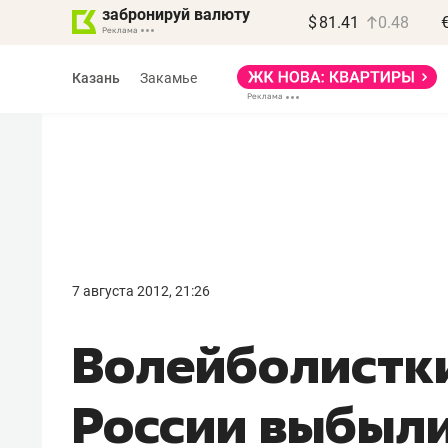
забронируй валюту
$
81.41
0.48
Казань
Закамье
Василь Мазитов
МАРТ
7 августа 2012, 21:26
«Не зная местных
Волейболистк
правил, бизнес может
потерять минимум
России выбыли
полгода»
Как бизнесу выйти на зарубежные