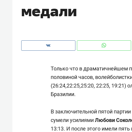
медали
рынки, почему надо знать аксакал
чем интересен Оман?
Только что в драматичнейшем 
половиной часов, волейболистки 
(26:24,22:25,25:20, 22:25, 19:21
Бразилии.
Рекомендуем
Рекоме
В заключительной пятой партии 
Как ГК «МИР ГРУПП» и ВТБ
150 ка
сумели усилиями
Любови Сокол
создают оазис жилого
ID вме
13:13. И после этого имели пят
комфорта под Казанью
безоп