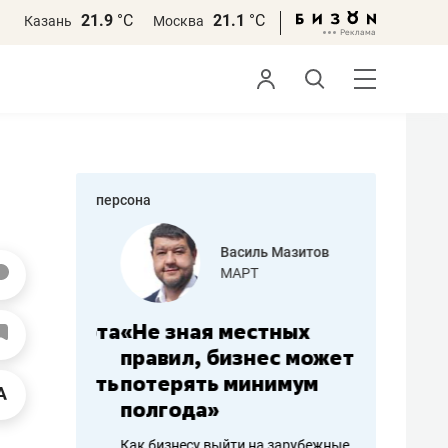
21.9
°С
21.1
°С
Казань
Москва
персона
еменова
Василь Мазитов
»
МАРТ
а: работа
«Не зная местных
«Мне лу
ечься
правил, бизнес может
не зара
вствовать
потерять минимум
чем пот
полгода»
репутац
пошиву
Как бизнесу выйти на зарубежные
Владелец от