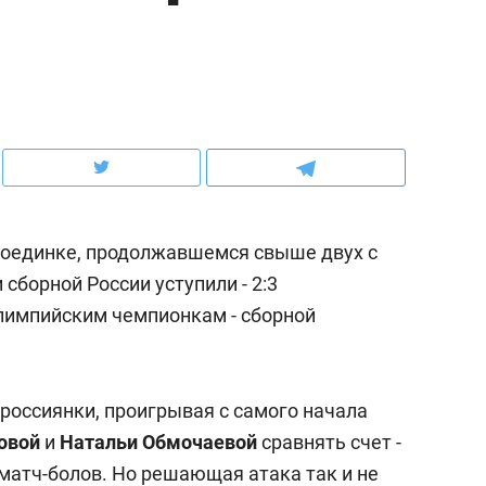
ов и
о трехкратном росте цен, дотошных
школьной формы о конт
клиентах и чудных запросах мастеров
налогах и развитии без 
поединке, продолжавшемся свыше двух с
сборной России уступили - 2:3
) олимпийским чемпионкам - сборной
ндуем
Рекомендуем
россиянки, проигрывая с самого начала
мер до квартиры и Face
Опыт выживания в дик
овой
и
Натальи Обмочаевой
сравнять счет -
сто ключа: какой будет
природе, работа
ь матч-болов. Но решающая атака так и не
асность в ЖК «Нова»
с ментальным и физич