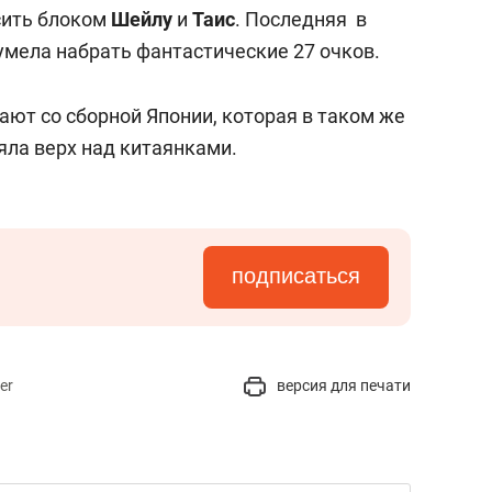
состоянием как основа
сить блоком
Шейлу
и
Таис
. Последняя в
антихрупких команд
мела набрать фантастические 27 очков.
ают со сборной Японии, которая в таком же
яла верх над китаянками.
подписаться
er
версия для печати