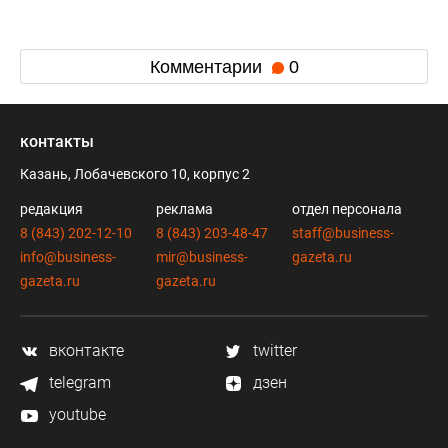
Комментарии
0
контакты
Казань, Лобачевского 10, корпус 2
редакция
реклама
отдел персонала
8 (843) 202-12-10
8 (843) 203-48-47
staff@business-
info@business-
mir@business-
gazeta.ru
gazeta.ru
gazeta.ru
вконтакте
twitter
telegram
дзен
youtube