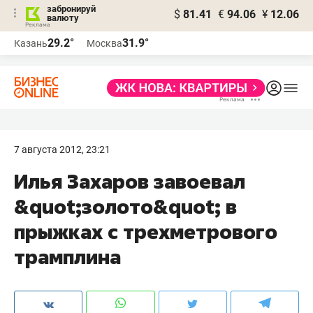
забронируй
$
81.41
€
94.06
¥
12.06
валюту
29.2°
31.9°
Казань
Москва
7 августа 2012, 23:21
Илья Захаров завоевал
&quot;золото&quot; в
прыжках с трехметрового
трамплина