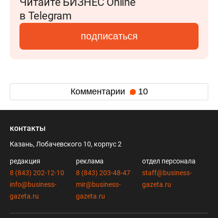
Читайте БИЗНЕС Online
в Telegram
подписаться
Комментарии
10
контакты
Казань, Лобачевского 10, корпус 2
редакция
реклама
отдел персонала
8 (843) 202-12-10
8 (843) 203-48-47
staff@business-
info@business-
mir@business-
gazeta.ru
gazeta.ru
gazeta.ru