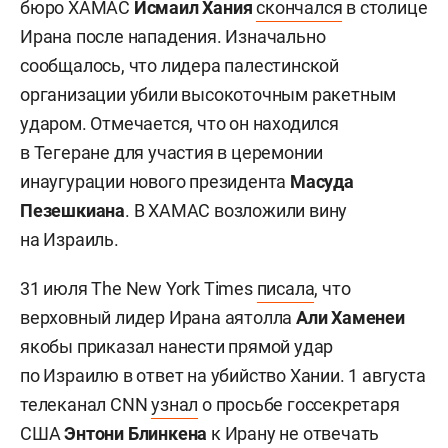
бюро ХАМАС
Исмаил Хания
скончался
в столице
Ирана после нападения. Изначально
сообщалось, что лидера палестинской
организации убили высокоточным ракетным
ударом. Отмечается, что он находился
в Тегеране для участия в церемонии
инаугурации нового президента
Масуда
Пезешкиана
. В ХАМАС возложили вину
на Израиль.
31 июля The New York Times
писала
, что
верховный лидер Ирана аятолла
Али Хаменеи
якобы приказал нанести прямой удар
по Израилю в ответ на убийство Хании. 1 августа
телеканал CNN
узнал
о просьбе госсекретаря
США
Энтони Блинкена
к Ирану не отвечать