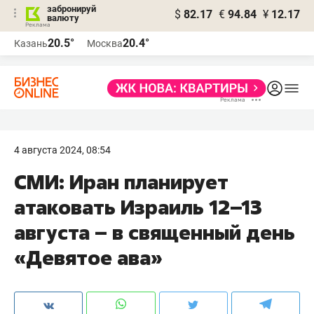
забронируй
$
82.17
€
94.84
¥
12.17
валюту
20.5°
20.4°
Казань
Москва
4 августа 2024, 08:54
СМИ: Иран планирует
атаковать Израиль 12–13
августа – в священный день
«Девятое ава»