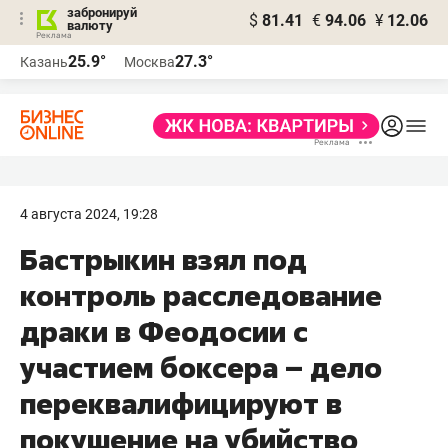
забронируй
$
81.41
€
94.06
¥
12.06
валюту
25.9°
27.3°
Казань
Москва
4 августа 2024, 19:28
Бастрыкин взял под
контроль расследование
драки в Феодосии с
участием боксера – дело
переквалифицируют в
покушение на убийство