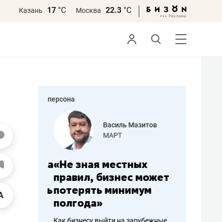
17
°С
22.3
°С
Казань
Москва
персона
еменова
Василь Мазитов
»
МАРТ
а: работа
«Не зная местных
«Мне лу
ечься
правил, бизнес может
не зара
вствовать
потерять минимум
чем пот
полгода»
репутац
пошиву
Как бизнесу выйти на зарубежные
Владелец от