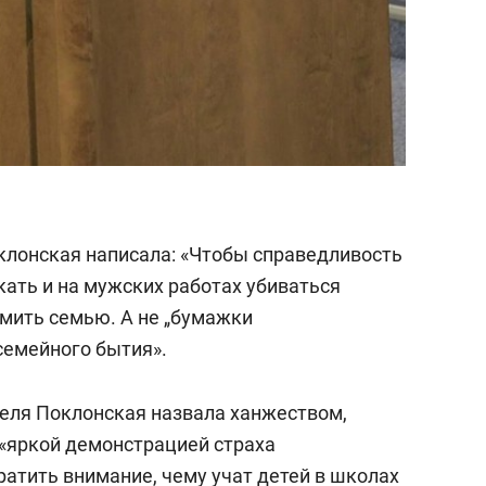
оклонская написала: «Чтобы справедливость
кать и на мужских работах убиваться
рмить семью. А не „бумажки
семейного бытия».
ля Поклонская назвала ханжеством,
«яркой демонстрацией страха
ратить внимание, чему учат детей в школах