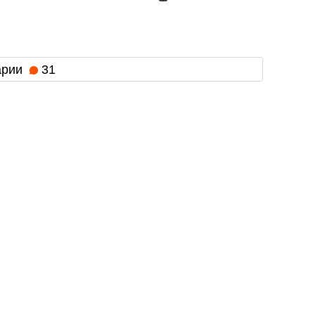
арии
31