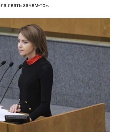
состоянием как основа
ла лезть зачем-то».
антихрупких команд