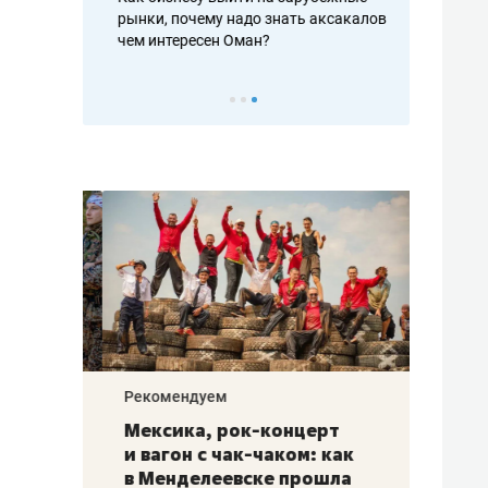
рафакте,
рынки, почему надо знать аксакалов и
о трехкратно
кредитов
чем интересен Оман?
клиентах и ч
Рекомендуем
Рекоме
ой
Мексика, рок-концерт
«Прор
и вагон с чак-чаком: как
30 ме
еским
в Менделеевске прошла
лечит