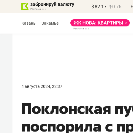
забронируй валюту
$
82.17
0.76
Казань
Закамье
Василь Мазитов
МАРТ
4 августа 2024, 22:37
«Не зная местных
Поклонская п
правил, бизнес может
потерять минимум
поспорила с п
полгода»
Как бизнесу выйти на зарубежные