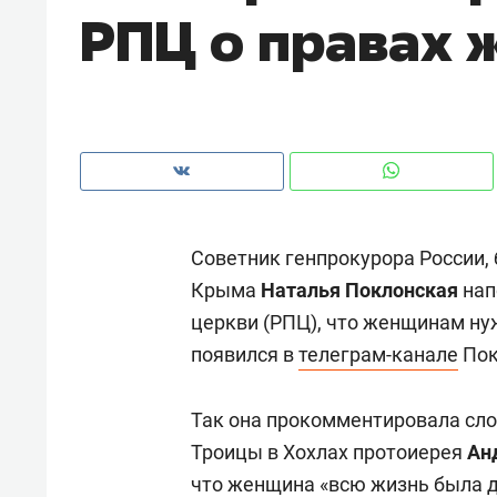
РПЦ о правах
рынки, почему надо знать аксакал
чем интересен Оман?
Советник генпрокурора России,
Крыма
Наталья Поклонская
нап
церкви (РПЦ), что женщинам ну
появился в
телеграм-канале
Пок
Рекомендуем
Рекоме
Так она прокомментировала сл
Как ГК «МИР ГРУПП» и ВТБ
150 ка
Троицы в Хохлах протоиерея
Ан
создают оазис жилого
ID вме
что женщина «всю жизнь была д
комфорта под Казанью
безоп