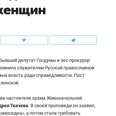
 женщин
ов и
о трехкратном росте цен, дотошных
школьной формы о конт
клиентах и чудных запросах мастеров
налогах и развитии без 
 бывший депутат Госдумы и экс-прокурор
омнила служителям Русской православной
жна власть ради справедливости. Пост
лонской.
ндуем
Рекомендуем
ова настоятеля храма Живоначальной
мер до квартиры и Face
Опыт выживания в дик
дрея Ткачева
. В своей проповеди он заявил,
сто ключа: какой будет
природе, работа
омоседка», а потом стала требовать
асность в ЖК «Нова»
с ментальным и физич