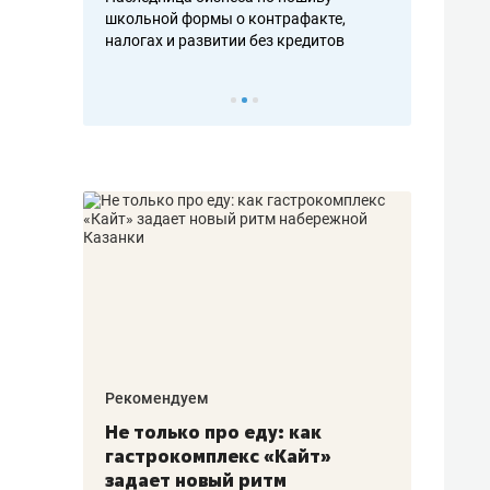
н, дотошных
школьной формы о контрафакте,
рынки, почем
осах мастеров
налогах и развитии без кредитов
чем интересе
Рекомендуем
Рекоме
аждые
Не только про еду: как
Элитн
канал»
гастрокомплекс «Кайт»
и бре
рии
задает новый ритм
гаран