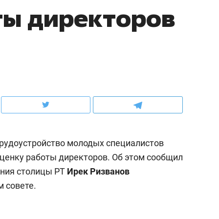
ты директоров
рынки, почему надо знать аксакалов и
о трехкратном росте це
чем интересен Оман?
клиентах и чудных запр
 трудоустройство молодых специалистов
оценку работы директоров. Об этом сообщил
ания столицы РТ
Ирек Ризванов
ндуем
Рекомендуем
м совете.
ка, рок-концерт
«Прорывы случались к
н с чак-чаком: как
30 метров»: как «Водо
делеевске прошла
лечит подземные арте