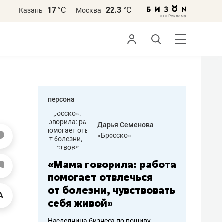
17
°С
22.3
°С
Казань
Москва
персона
бодец
Дарья Семенова
 решения»
«Бросско»
«Мама говорила: работа
«Не зна
вообще,
помогает отвлечься
правил,
от болезни, чувствовать
потерят
себя живой»
полгода
ирмы
Наследница бизнеса по пошиву
Как бизнесу 