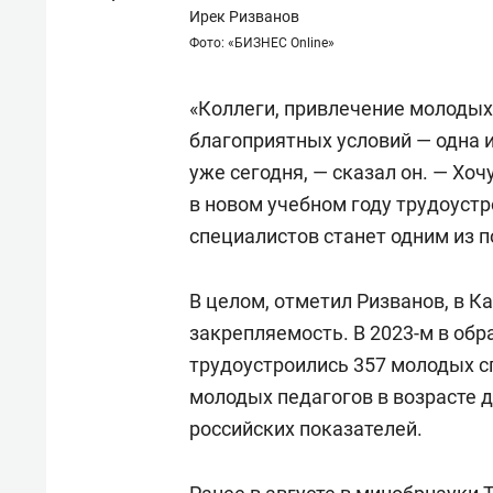
состоянием как основа
«Гонк
Ирек Ризванов
антихрупких команд
Фото: «БИЗНЕС Online»
«Коллеги, привлечение молодых 
благоприятных условий — одна 
уже сегодня, — сказал он. — Хоч
в новом учебном году трудоуст
специалистов станет одним из 
В целом, отметил Ризванов, в 
закрепляемость. В 2023-м в об
трудоустроились 357 молодых сп
молодых педагогов в возрасте д
российских показателей.