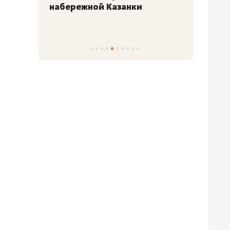
набережной Казанки
«Барк
«Рез