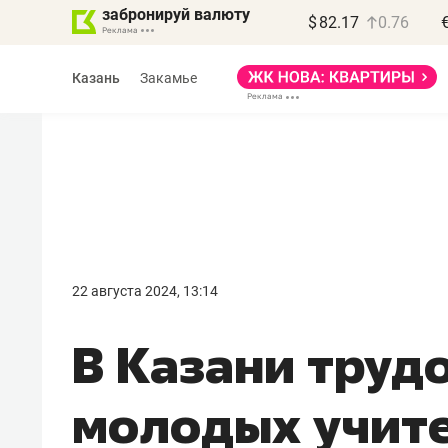
забронируй валюту
$
82.17
0.76
Казань
Закамье
22 августа 2024, 13:14
В Казани труд
молодых учит