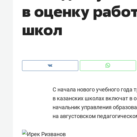
в оценку рабо
школ
С начала нового учебного года
в казанских школах включат в 
начальник управления образов
Рекомендуем
Рекоме
на августовском педагогическо
и Face
Опыт выживания в дикой
Мекси
 будет
природе, работа
и ваго
ва»
с ментальным и физическим
в Мен