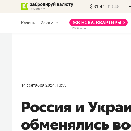
забронируй валюту
$
81.41
0.48
Казань
Закамье
Василь Мазитов
МАРТ
14 сентября 2024, 13:53
«Не зная местных
Россия и Укра
правил, бизнес может
потерять минимум
обменялись в
полгода»
Как бизнесу выйти на зарубежные