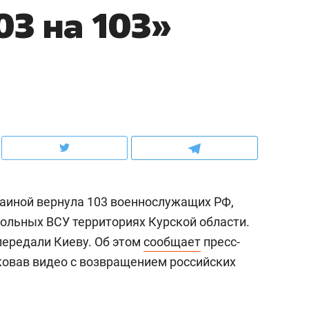
03 на 103»
ов и
о трехкратном росте цен, дотошных
школьной формы о конт
клиентах и чудных запросах мастеров
налогах и развитии без 
раиной вернула 103 военнослужащих РФ,
рольных ВСУ территориях Курской области.
передали Киеву. Об этом
сообщает
пресс-
ндуем
Рекомендуем
овав видео с возвращением российских
мер до квартиры и Face
Опыт выживания в дик
сто ключа: какой будет
природе, работа
асность в ЖК «Нова»
с ментальным и физич