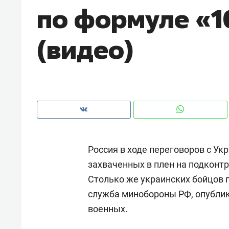
по формуле «1
рынки, почему надо знать аксакал
чем интересен Оман?
(видео)
Россия в ходе переговоров с Ук
захваченных в плен на подконт
Столько же украинских бойцов 
Рекомендуем
Рекоме
служба минобороны РФ, опублик
Как ГК «МИР ГРУПП» и ВТБ
150 ка
военных.
создают оазис жилого
ID вме
комфорта под Казанью
безоп