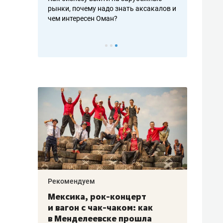
рафакте,
рынки, почему надо знать аксакалов и
о трехкратно
кредитов
чем интересен Оман?
клиентах и ч
Рекомендуем
Рекоме
ой
Мексика, рок-концерт
«Прор
и вагон с чак-чаком: как
30 ме
еским
в Менделеевске прошла
лечит