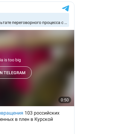
состоянием как основа
антихрупких команд