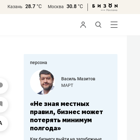
28.7
°С
30.8
°С
Казань
Москва
персона
еменова
Василь Мазитов
»
МАРТ
а: работа
«Не зная местных
«Мне лу
ечься
правил, бизнес может
не зара
вствовать
потерять минимум
чем пот
полгода»
репутац
пошиву
Как бизнесу выйти на зарубежные
Владелец от