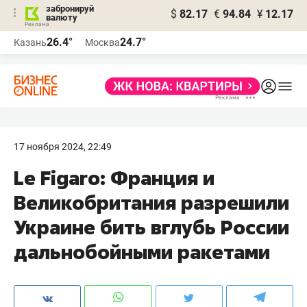
забронируй
$
82.17
€
94.84
¥
12.17
валюту
26.4°
24.7°
Казань
Москва
17 ноября 2024, 22:49
Le Figaro: Франция и
Великобритания разрешили
Украине бить вглубь России
дальнобойными ракетами