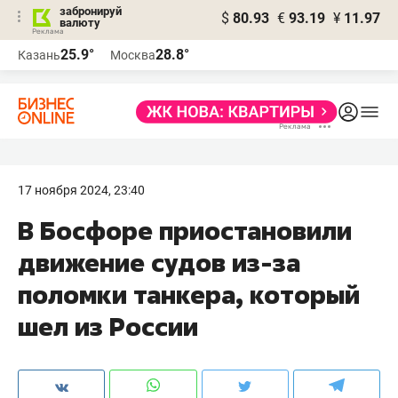
забронируй
$
80.93
€
93.19
¥
11.97
валюту
25.9°
28.8°
Казань
Москва
17 ноября 2024, 23:40
В Босфоре приостановили
движение судов из-за
поломки танкера, который
шел из России