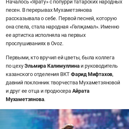
Началось «Ярату» с попурри татарских народных
песен. В перерывах Мухаметзянова
рассказывала о себе. Первой песней, которую
она спела, стала народная «Гөлҗамал». Именно
ее артистка исполняла на первых
прослушиваниях в Ovoz.
Первыми, кто вручил ей цветы, была коллега
по цеху
Эльмира Калимуллина
и руководитель
казанского отделения ВКТ
Фарид Мифтахов
,
давний поклонник творчества Мухаметзяновой
и друг ее отца и продюсера
Айрата
Мухаметзянова
.