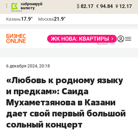
забронируй
$
82.17
€
94.84
¥
12.17
валюту
17.9°
21.9°
Казань
Москва
6 декабря 2024, 20:18
«Любовь к родному языку
и предкам»: Саида
Мухаметзянова в Казани
дает свой первый большой
сольный концерт