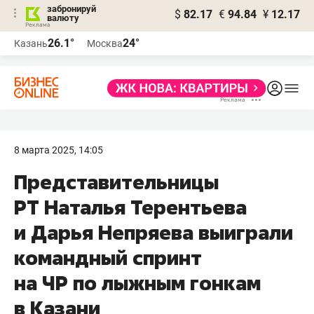
забронируй
$
82.17
€
94.84
¥
12.17
валюту
26.1°
24°
Казань
Москва
8 марта 2025, 14:05
Представительницы
РТ Наталья Терентьева
и Дарья Непряева выиграли
командный спринт
на ЧР по лыжным гонкам
в Казани