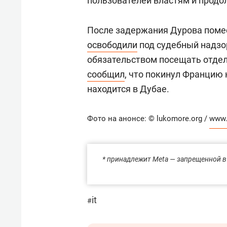
пользователей властям и продо
После задержания Дурова помес
освободили
под судебный надзо
обязательством посещать отдел
сообщил
, что покинул Францию
находится в Дубае.
Фото на анонсе:
© lukomore.org /
www.
* принадлежит Meta — запрещенной в
it
#