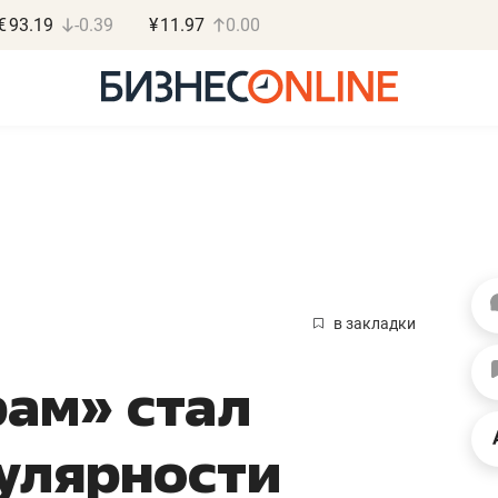
€
93.19
-0.39
¥
11.97
0.00
Марат Ар
«КирпичХ
в закладки
«Главная задач
рам» стал
девелопера – 
правильный пр
улярности
Девелопер из топ-10* з
Башкортостана входит в