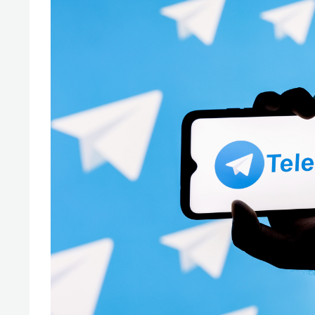
состоянием как основа
«Гонк
антихрупких команд