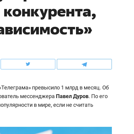
т конкурента,
с ЖК «Иволга» в Зелено
ависимость»
«Телеграма» превысило 1 млрд в месяц. Об
нователь мессенджера
Павел Дуров
. По его
популярности в мире, если не считать
ндуем
Рекомендуем
ка, рок-концерт
«Прорывы случались к
н с чак-чаком: как
30 метров»: как «Водо
делеевске прошла
лечит подземные арте