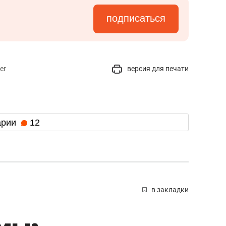
подписаться
er
версия для печати
арии
12
в закладки