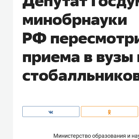
Депутат Госду
минобрнауки
РФ пересмотр
приема в вузы 
стобалльнико
Министерство образования и н