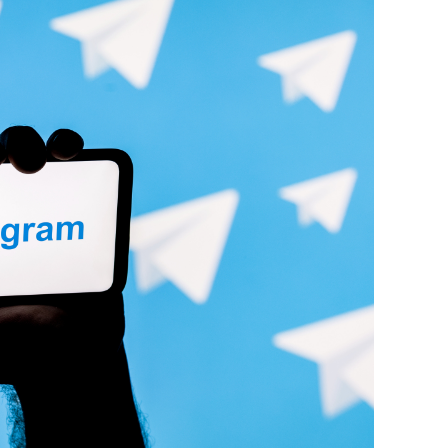
а Героев»
Казани