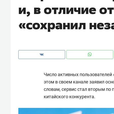
и, в отличие о
«сохранил нез
Число активных пользователей 
этом в своем канале заявил ос
словам, сервис стал вторым по 
Рекомендуем
Рекоме
китайского конкурента.
ня
Опыт выживания в дикой
Мекси
й,
природе, работа
и ваго
. Они
с ментальным и физическим
в Мен