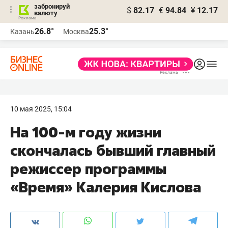
забронируй
$
82.17
€
94.84
¥
12.17
валюту
26.8°
25.3°
Казань
Москва
10 мая 2025, 15:04
На 100-м году жизни
скончалась бывший главный
режиссер программы
«Время» Калерия Кислова