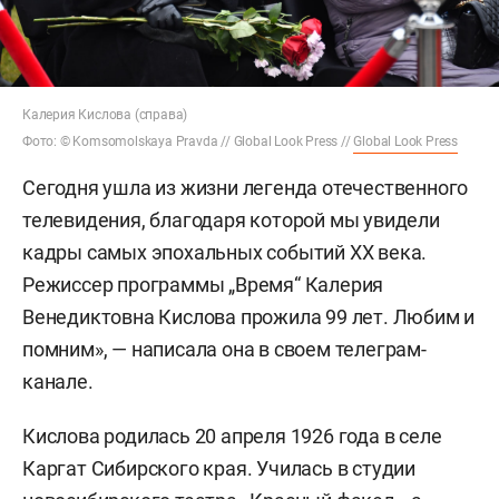
Калерия Кислова (справа)
Фото: © Komsomolskaya Pravda // Global Look Press //
Global Look Press
Сегодня ушла из жизни легенда отечественного
телевидения, благодаря которой мы увидели
кадры самых эпохальных событий XX века.
Режиссер программы
„Время
“ Калерия
Венедиктовна Кислова прожила 99 лет. Любим и
помним», — написала она в своем телеграм-
канале.
Кислова родилась 20 апреля 1926 года в селе
Каргат Сибирского края. Училась в студии