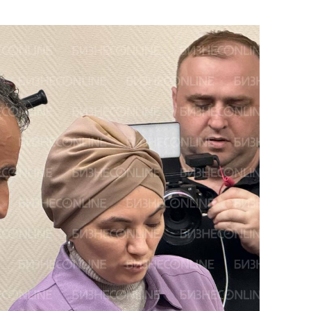
состоянием как основа
антихрупких команд