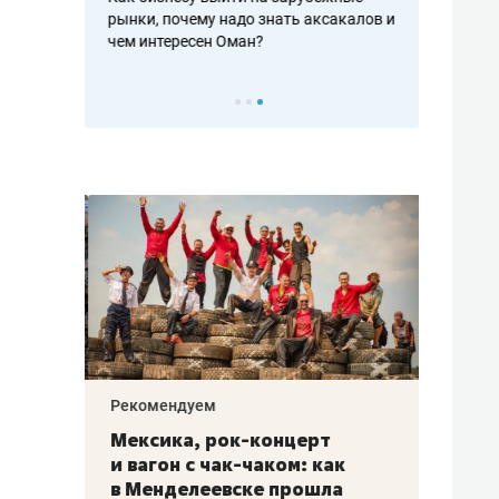
рафакте,
рынки, почему надо знать аксакалов и
о трехкратно
кредитов
чем интересен Оман?
клиентах и ч
Рекомендуем
Рекоме
ой
Мексика, рок-концерт
«Прор
и вагон с чак-чаком: как
30 ме
еским
в Менделеевске прошла
лечит