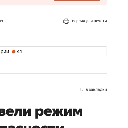
er
версия для печати
арии
41
в закладки
ввели режим
пасности –