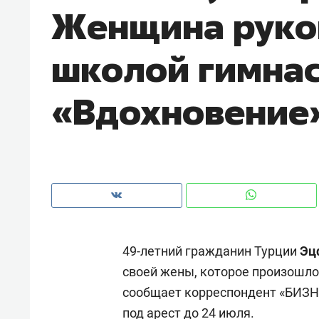
Женщина руко
рынки, почему надо знать аксакал
чем интересен Оман?
школой гимна
«Вдохновение
49-летний гражданин Турции
Эц
Рекомендуем
Рекоме
своей жены, которое произошло
Как ГК «МИР ГРУПП» и ВТБ
150 ка
сообщает корреспондент «БИЗНЕ
создают оазис жилого
ID вме
комфорта под Казанью
безоп
под арест до 24 июля.