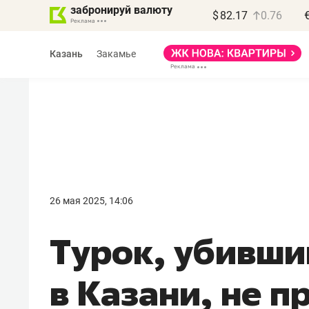
забронируй валюту
$
82.17
0.76
Казань
Закамье
Василь Мазитов
МАРТ
26 мая 2025, 14:06
«Не зная местных
Турок, убивши
правил, бизнес может
потерять минимум
в Казани, не п
полгода»
Как бизнесу выйти на зарубежные