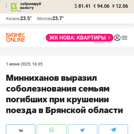
забронируй
$
81.41
€
94.06
¥
12.06
валюту
23.5°
23.7°
Казань
Москва
1 июня 2025, 16:35
Минниханов выразил
соболезнования семьям
погибших при крушении
поезда в Брянской области