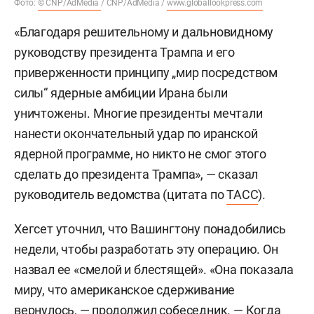
Фото:
© CNP/AdMedia
/ CNP/AdMedia /
www.globallookpress.com
«Благодаря решительному и дальновидному
руководству президента Трампа и его
приверженности принципу „мир посредством
силы“ ядерные амбиции Ирана были
уничтожены. Многие президенты мечтали
нанести окончательный удар по иранской
ядерной программе, но никто не смог этого
сделать до президента Трампа», — сказал
руководитель ведомства (цитата по
ТАСС
).
Хегсет уточнил, что Вашингтону понадобились
недели, чтобы разработать эту операцию. Он
назвал ее «смелой и блестящей». «Она показала
миру, что американское сдерживание
вернулось, — продолжил собеседник. — Когда