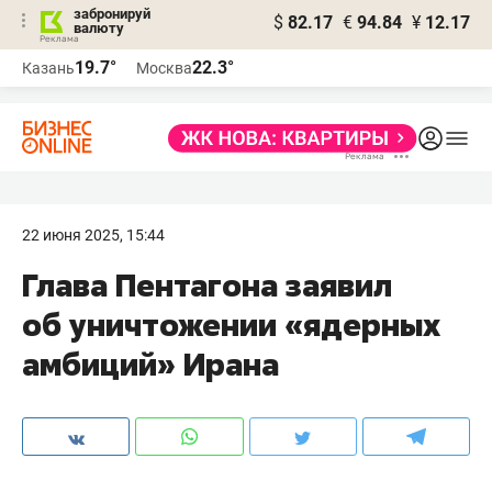
забронируй
$
82.17
€
94.84
¥
12.17
валюту
19.7°
22.3°
Казань
Москва
22 июня 2025, 15:44
Глава Пентагона заявил
об уничтожении «ядерных
амбиций» Ирана