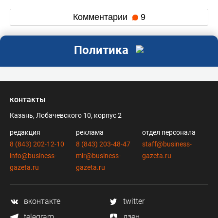
Комментарии
9
Политика
контакты
Казань, Лобачевского 10, корпус 2
редакция
реклама
отдел персонала
8 (843) 202-12-10
8 (843) 203-48-47
staff@business-
info@business-
mir@business-
gazeta.ru
gazeta.ru
gazeta.ru
вконтакте
twitter
telegram
дзен