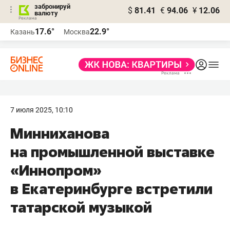
забронируй
$
81.41
€
94.06
¥
12.06
валюту
17.6°
22.9°
Казань
Москва
7 июля 2025, 10:10
Минниханова
на промышленной выставке
«Иннопром»
в Екатеринбурге встретили
татарской музыкой