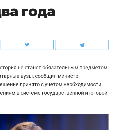
ва года
ов и
о трехкратном росте цен, дотошных
школьной формы о конт
клиентах и чудных запросах мастеров
налогах и развитии без 
история не станет обязательным предметом
нитарные вузы, сообщил министр
Решение принято с учетом необходимости
ениям в системе государственной итоговой
ндуем
Рекомендуем
мер до квартиры и Face
Опыт выживания в дик
сто ключа: какой будет
природе, работа
асность в ЖК «Нова»
с ментальным и физич