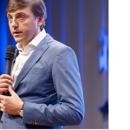
состоянием как основа
антихрупких команд