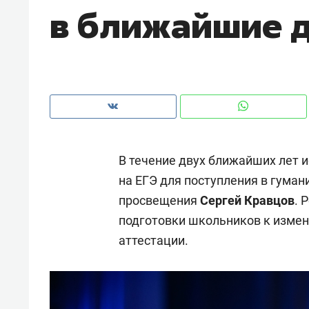
в ближайшие д
рынки, почему надо знать аксакал
чем интересен Оман?
В течение двух ближайших лет 
на ЕГЭ для поступления в гума
просвещения
Сергей Кравцов
. 
подготовки школьников к измен
аттестации.
Рекомендуем
Рекоме
Как ГК «МИР ГРУПП» и ВТБ
150 ка
создают оазис жилого
ID вме
комфорта под Казанью
безоп