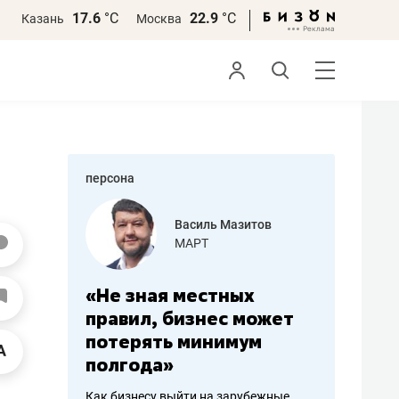
17.6
°С
22.9
°С
Казань
Москва
персона
еменова
Василь Мазитов
»
МАРТ
а: работа
«Не зная местных
«Мне лу
ечься
правил, бизнес может
не зара
вствовать
потерять минимум
чем пот
полгода»
репутац
пошиву
Как бизнесу выйти на зарубежные
Владелец от