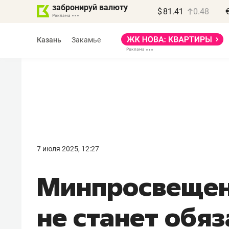
забронируй валюту
$
81.41
0.48
Казань
Закамье
Василь Мазитов
МАРТ
7 июля 2025, 12:27
«Не зная местных
Минпросвещен
правил, бизнес может
потерять минимум
не станет обя
полгода»
Как бизнесу выйти на зарубежные