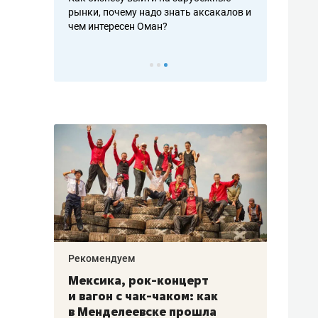
рафакте,
рынки, почему надо знать аксакалов и
о трехкратно
кредитов
чем интересен Оман?
клиентах и ч
Рекомендуем
Рекоме
ой
Мексика, рок-концерт
«Прор
и вагон с чак-чаком: как
30 ме
еским
в Менделеевске прошла
лечит