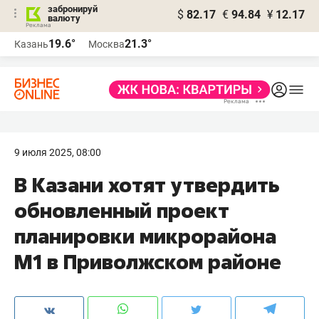
забронируй
$
82.17
€
94.84
¥
12.17
валюту
19.6°
21.3°
Казань
Москва
9 июля 2025, 08:00
В Казани хотят утвердить
обновленный проект
планировки микрорайона
М1 в Приволжском районе