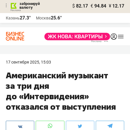
забронируй
$
82.17
€
94.84
¥
12.17
валюту
27.3°
25.6°
Казань
Москва
17 сентября 2025, 15:03
Американский музыкант
за три дня
до «Интервидения»
отказался от выступления