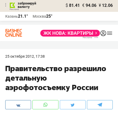
забронируй
$
81.41
€
94.06
¥
12.06
валюту
21.1°
25°
Казань
Москва
25 октября 2012, 17:38
Правительство разрешило
детальную
аэрофотосъемку России