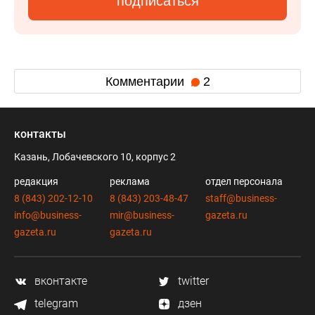
подписаться
Комментарии
2
контакты
Казань, Лобачевского 10, корпус 2
редакция
реклама
отдел персонала
8 (843) 202-12-10
8 (843) 203-48-47
staff@business-
info@business-
mir@business-
gazeta.ru
gazeta.ru
gazeta.ru
вконтакте
twitter
telegram
дзен