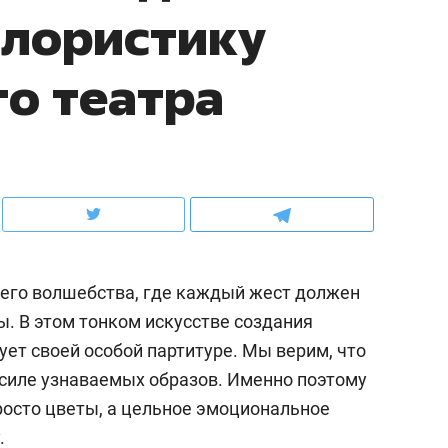
лористику
рынки, почему надо знать аксакалов и
о трехкратном росте це
чем интересен Оман?
клиентах и чудных запр
го театра
его волшебства, где каждый жест должен
ы. В этом тонком искусстве создания
ует своей особой партитуре. Мы верим, что
ендуем
Рекомендуем
 силе узнаваемых образов. Именно поэтому
ный уровень в деталях
Анастасия Иванова,
росто цветы, а цельное эмоциональное
енд застройщика как
«Гуксуми»: «Наша зад
.
т качества: как
стать местом встречи