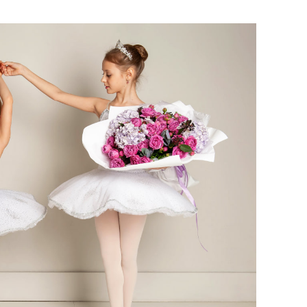
кли» усиливает
фанатов Азии»
иденцию ДАН»