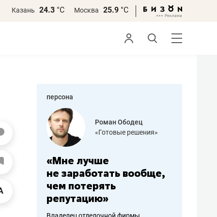
24.3
°С
25.9
°С
Казань
Москва
персона
бодец
Дарья Семенова
е решения»
«Бросско»
«Мама говорила: работа
«Не зна
 вообще,
помогает отвлечься
правил,
от болезни, чувствовать
потерят
себя живой»
полгода
фирмы
Наследница бизнеса по пошиву
Как бизнесу