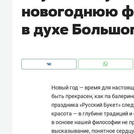
новогоднюю ф
в духе Большо
Новый год — время для настоящ
быть прекрасен, как па балерин
праздника «Русский Букет» след
Рекомендуем
Реком
красота — в глубине традиций и
каждые
Не только про еду: как
Элит
в основе нашей философии не п
оканал»
гастрокомплекс «Кайт»
и бр
высказывание, понятное сердцу
ерии
задает новый ритм
гаран