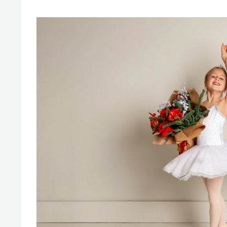
набережной Казанки
«Бар
«Рез