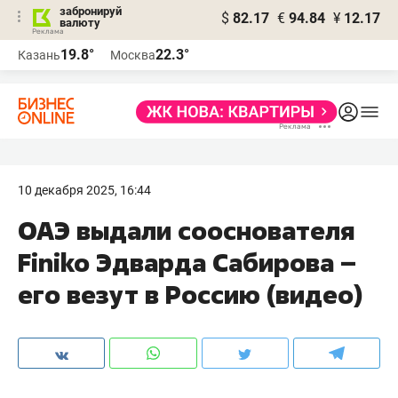
забронируй
$
82.17
€
94.84
¥
12.17
валюту
19.8°
22.3°
Казань
Москва
10 декабря 2025, 16:44
ОАЭ выдали сооснователя
Finiko Эдварда Сабирова –
его везут в Россию (видео)