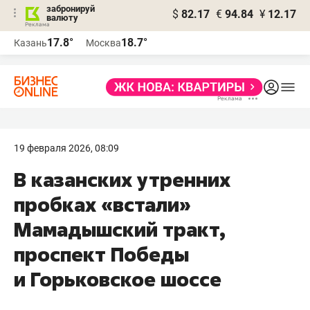
забронируй
$
82.17
€
94.84
¥
12.17
валюту
17.8°
18.7°
Казань
Москва
19 февраля 2026, 08:09
В казанских утренних
пробках «встали»
Мамадышский тракт,
проспект Победы
и Горьковское шоссе