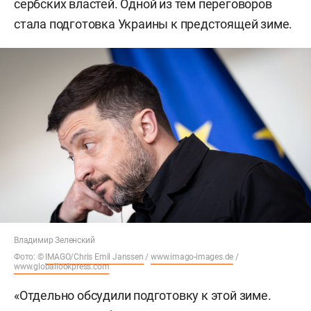
сербских властей. Одной из тем переговоров
стала подготовка Украины к предстоящей зиме.
Владимир Зеленский
Фото: ©
IMAGO/Chris Emil Janssen
/
www.imago-images.de
/
www.globallookpress.com
«Отдельно обсудили подготовку к этой зиме.