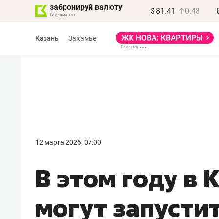
забронируй валюту
$
81.41
0.48
Казань
Закамье
Василь Мазитов
МАРТ
12 марта 2026, 07:00
«Не зная местных
В этом году в 
правил, бизнес может
потерять минимум
могут запусти
полгода»
Как бизнесу выйти на зарубежные