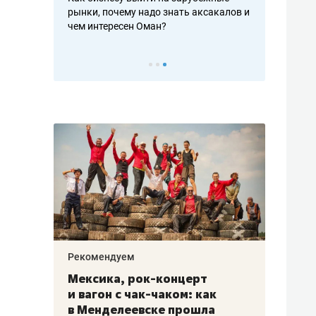
рафакте,
рынки, почему надо знать аксакалов и
о трехкратно
кредитов
чем интересен Оман?
клиентах и ч
Рекомендуем
Рекоме
ой
Мексика, рок-концерт
«Прор
и вагон с чак-чаком: как
30 ме
еским
в Менделеевске прошла
лечит