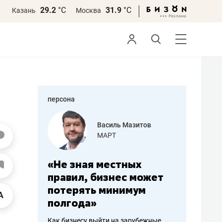
29.2
°С
31.9
°С
Казань
Москва
персона
еменова
Василь Мазитов
»
МАРТ
а: работа
«Не зная местных
«Мне лу
ечься
правил, бизнес может
не зара
вствовать
потерять минимум
чем пот
полгода»
репутац
пошиву
Как бизнесу выйти на зарубежные
Владелец от