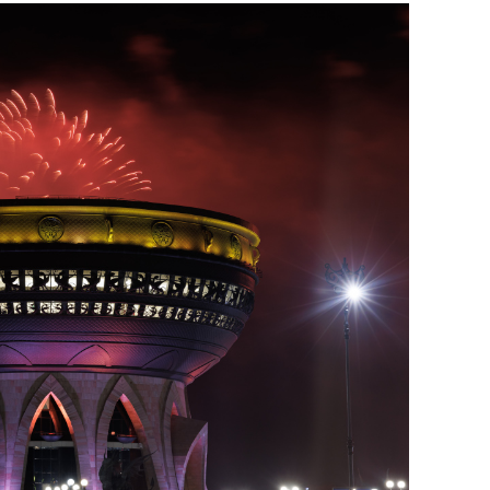
состоянием как основа
антихрупких команд