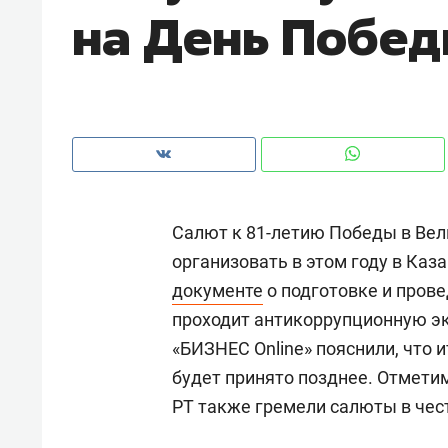
на День Побе
рынки, почему надо знать аксакал
чем интересен Оман?
Салют к 81-летию Победы в Вел
организовать в этом году в Каз
документе
о подготовке и пров
проходит антикоррупционную эк
«БИЗНЕС Online» пояснили, что 
Рекомендуем
Рекоме
будет принято позднее. Отметим
Как ГК «МИР ГРУПП» и ВТБ
150 ка
РТ также гремели салюты в чес
создают оазис жилого
ID вме
комфорта под Казанью
безоп