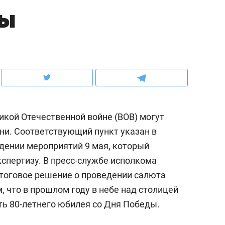
ды
ов и
о трехкратном росте цен, дотошных
школьной формы о конт
клиентах и чудных запросах мастеров
налогах и развитии без 
икой Отечественной войне (ВОВ) могут
ани. Соответствующий пункт указан в
едении мероприятий 9 мая, который
спертизу. В пресс-службе исполкома
итоговое решение о проведении салюта
ндуем
Рекомендуем
, что в прошлом году в небе над столицей
мер до квартиры и Face
Опыт выживания в дик
ть 80-летнего юбилея со Дня Победы.
сто ключа: какой будет
природе, работа
асность в ЖК «Нова»
с ментальным и физич