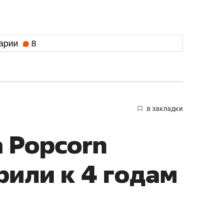
арии
8
в закладки
 Popcorn
рили к 4 годам