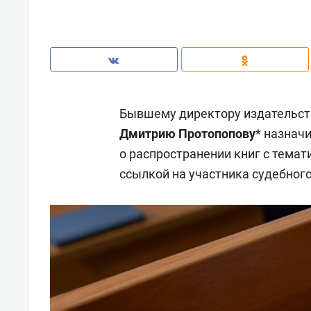
Бывшему директору издательств
Дмитрию Протопопову
* назнач
о распространении книг с темат
ссылкой на участника судебного