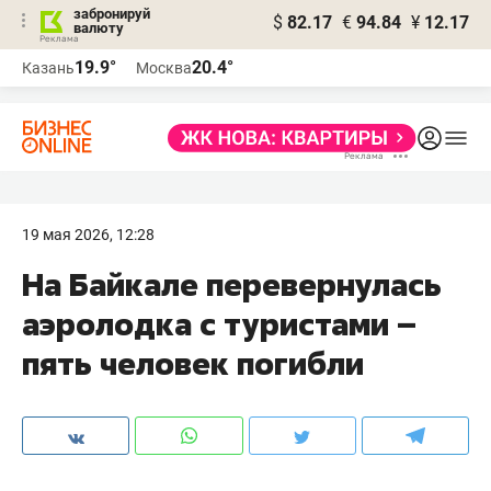
забронируй
$
82.17
€
94.84
¥
12.17
валюту
19.9°
20.4°
Казань
Москва
19 мая 2026, 12:28
На Байкале перевернулась
аэролодка с туристами –
пять человек погибли