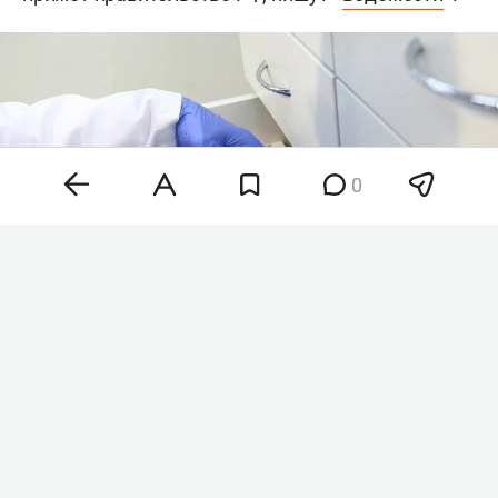
0
Фото: «БИЗНЕС Online»
На первом заседании комиссия одобрила
четыре препарата. Это мосунетузумаб (Roche)