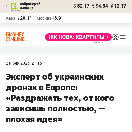
забронируй
$
82.17
€
94.84
¥
12.17
валюту
20.1°
18.9°
Казань
Москва
2 июня 2026, 21:15
Эксперт об украинских
дронах в Европе:
«Раздражать тех, от кого
зависишь полностью, —
плохая идея»