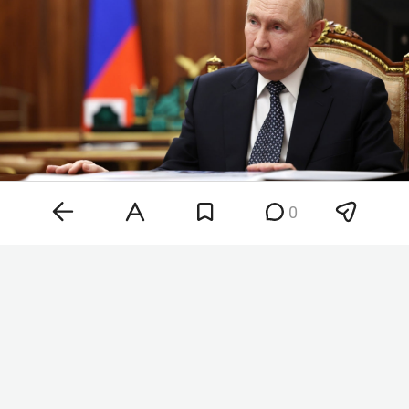
0
Владимир Путин
Фото:
kremlin.ru
Колпаков сменил на этом посту
Павла Шевцова
,
которого освободили от должности 4 августа.
Шевцов занимал пост заместителя главы
Россотрудничества с августа 2018 года. Указ о
новом назначении вступил в силу со дня