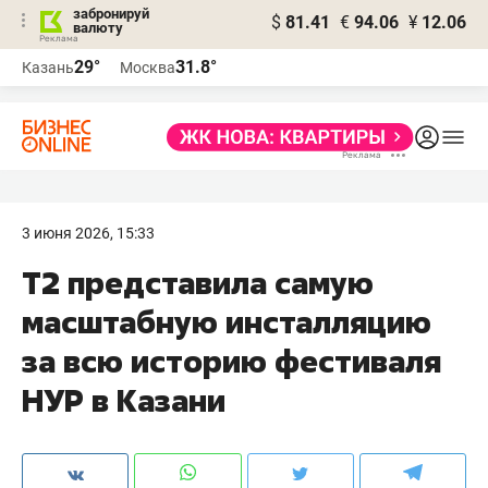
забронируй
$
81.41
€
94.06
¥
12.06
валюту
29°
31.8°
Казань
Москва
3 июня 2026, 15:33
Т2 представила самую
масштабную инсталляцию
за всю историю фестиваля
НУР в Казани