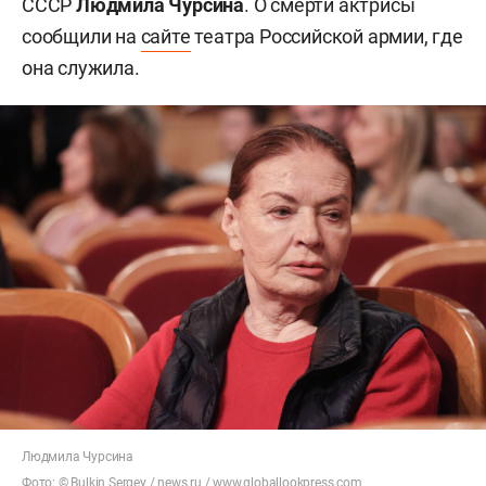
СССР
Людмила Чурсина
. О смерти актрисы
сообщили на
сайте
театра Российской армии, где
она служила.
Людмила Чурсина
Фото: ©
Bulkin Sergey
/ news.ru /
www.globallookpress.com