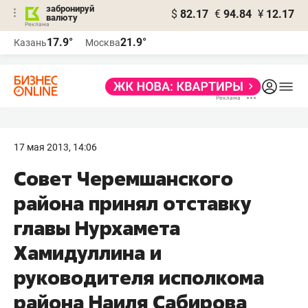
забронируй
$
82.17
€
94.84
¥
12.17
валюту
17.9°
21.9°
Казань
Москва
17 мая 2013, 14:06
Совет Черемшанского
района принял отставку
главы Нурхамета
Хамидуллина и
руководителя исполкома
района Наиля Сабирова