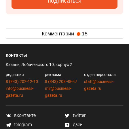
подписаться
Комментарии
15
контакты
Казань, Лобачевского 10, корпус 2
редакция
реклама
отдел персонала
8 (843) 202-12-10
8 (843) 203-48-47
staff@business-
info@business-
mir@business-
gazeta.ru
gazeta.ru
gazeta.ru
вконтакте
twitter
telegram
дзен