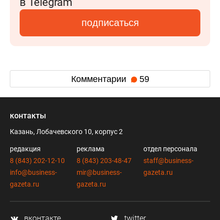
в Telegram
подписаться
Комментарии
59
контакты
Казань, Лобачевского 10, корпус 2
редакция
реклама
отдел персонала
8 (843) 202-12-10
8 (843) 203-48-47
staff@business-
info@business-
mir@business-
gazeta.ru
gazeta.ru
gazeta.ru
вконтакте
twitter