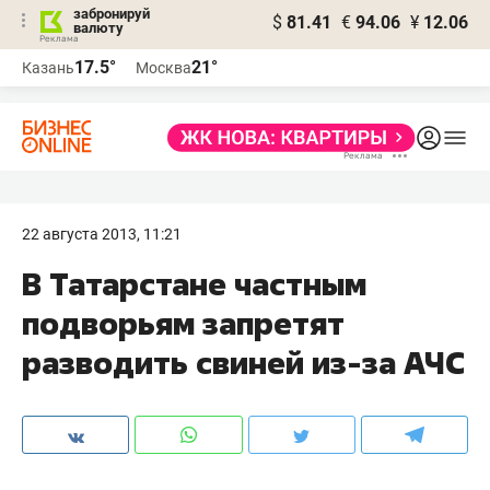
забронируй
$
81.41
€
94.06
¥
12.06
валюту
17.5°
21°
Казань
Москва
22 августа 2013, 11:21
В Татарстане частным
подворьям запретят
разводить свиней из-за АЧС