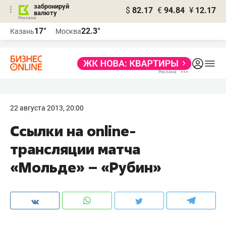
забронируй
$
82.17
€
94.84
¥
12.17
валюту
17°
22.3°
Казань
Москва
22 августа 2013, 20:00
Ссылки на online-
трансляции матча
«Мольде» – «Рубин»