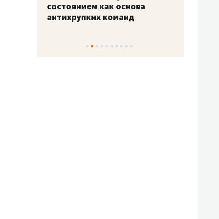
«Гонка Героев»
Казан