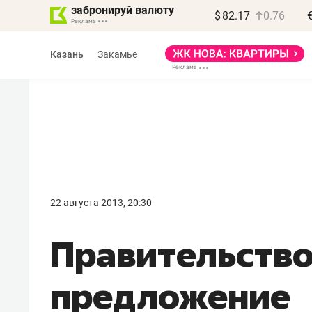
забронируй валюту
$
82.17
0.76
Казань
Закамье
Василь Мазитов
МАРТ
22 августа 2013, 20:30
«Не зная местных
Правительств
правил, бизнес может
потерять минимум
предложение
полгода»
Как бизнесу выйти на зарубежные