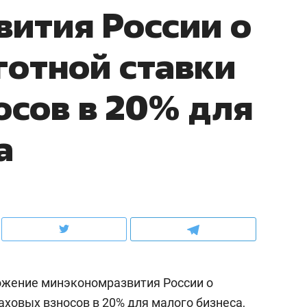
ития России о
ов и
о трехкратном росте цен, дотошных
школьной формы о конт
клиентах и чудных запросах мастеров
налогах и развитии без 
готной ставки
осов в 20% для
а
ндуем
Рекомендуем
мер до квартиры и Face
Опыт выживания в дик
ожение минэкономразвития России о
сто ключа: какой будет
природе, работа
асность в ЖК «Нова»
с ментальным и физич
аховых взносов в 20% для малого бизнеса,