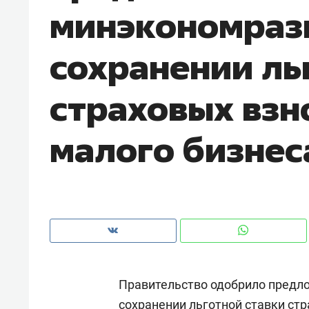
минэкономразв
рынки, почему надо знать аксакал
чем интересен Оман?
сохранении ль
страховых взн
малого бизнес
Рекомендуем
Рекоме
Как ГК «МИР ГРУПП» и ВТБ
150 ка
Правительство одобрило предл
создают оазис жилого
ID вме
комфорта под Казанью
безоп
сохранении льготной ставки стр