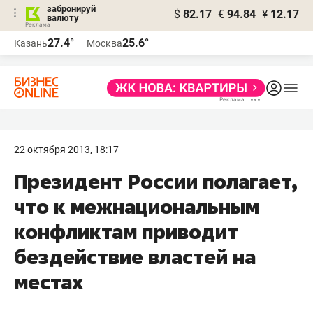
забронируй
$
82.17
€
94.84
¥
12.17
валюту
27.4°
25.6°
Казань
Москва
22 октября 2013, 18:17
Президент России полагает,
что к межнациональным
конфликтам приводит
бездействие властей на
местах