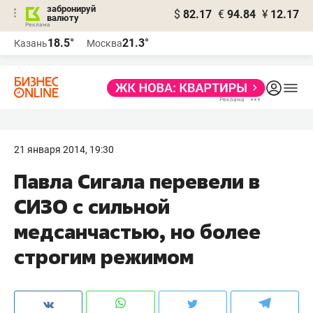
забронируй
$
82.17
€
94.84
¥
12.17
валюту
18.5°
21.3°
Казань
Москва
21 января 2014, 19:30
Павла Сигала перевели в
СИЗО с сильной
медсанчастью, но более
строгим режимом