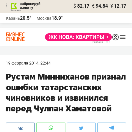
забронируй
$
82.17
€
94.84
¥
12.17
валюту
20.5°
18.9°
Казань
Москва
19 февраля 2014, 22:44
Рустам Минниханов признал
ошибки татарстанских
чиновников и извинился
перед Чулпан Хаматовой