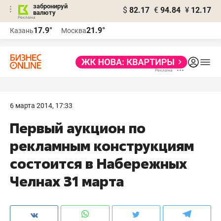
забронируй
$
82.17
€
94.84
¥
12.17
валюту
17.9°
21.9°
Казань
Москва
6 марта 2014, 17:33
Первый аукцион по
рекламным конструкциям
состоится в Набережных
Челнах 31 марта