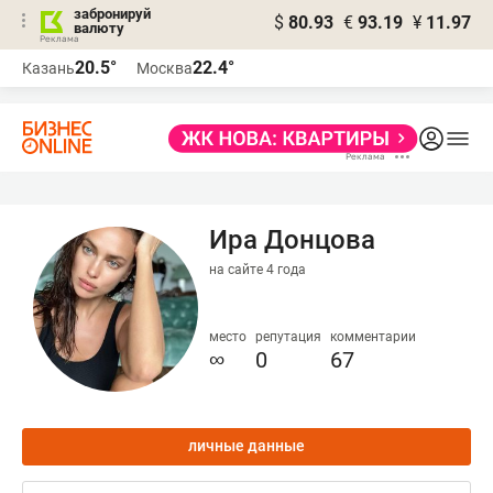
забронируй
$
80.93
€
93.19
¥
11.97
валюту
20.5°
22.4°
Казань
Москва
Ира Донцова
на сайте 4 года
место
репутация
комментарии
∞
0
67
личные данные