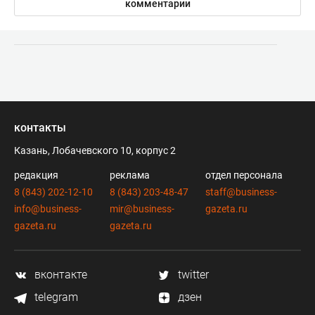
комментарии
контакты
Казань, Лобачевского 10, корпус 2
редакция
реклама
отдел персонала
8 (843) 202-12-10
8 (843) 203-48-47
staff@business-
info@business-
mir@business-
gazeta.ru
gazeta.ru
gazeta.ru
вконтакте
twitter
telegram
дзен