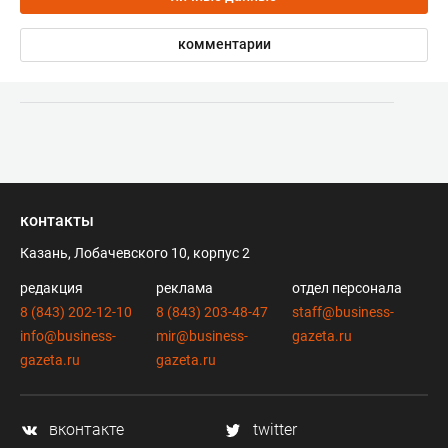
комментарии
контакты
Казань, Лобачевского 10, корпус 2
редакция
реклама
отдел персонала
8 (843) 202-12-10
8 (843) 203-48-47
staff@business-
info@business-
mir@business-
gazeta.ru
gazeta.ru
gazeta.ru
вконтакте
twitter