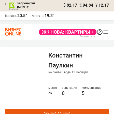
забронируй
$
82.17
€
94.84
¥
12.17
валюту
20.5°
19.3°
Казань
Москва
Константин
Паулкин
на сайте 3 года 11 месяцев
место
репутация
комментарии
∞
0
5
личные данные