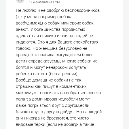
18 Декабря 2025
17:43
Не люблю и не одобряю бесповодочников
(т.к у меня например собака
возбудимая),но собачники своих собак
знают. У большинства породистых
адекватная психика и они на людей не
кидаются. Это я для Вашего спокойствия
говорю. Но женщина безусловно не
права,есть правила выгула,и тем более
дети непредсказуемы, многие собаки их
боятся и могут ненароком испугать
ребёнка в ответ (без агрессии).
Вообще домашние собаки не так
страшны,как пишут в комментах,их
максимум - порычать на собратьев своего
пола за доминирование,кобели могут
даже погрызться друг с другом,если
близко друг с другу подойдут. Но на людей
они никогда не бросаются, это чисто
видовые тёрки (если не зооагр- а такие