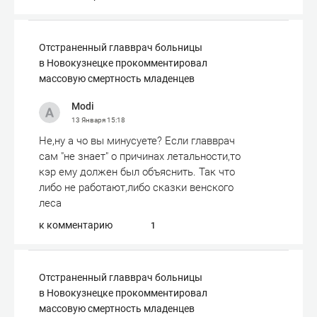
Отстраненный главврач больницы
в Новокузнецке прокомментировал
массовую смертность младенцев
Modi
13 Января
15:18
Не,ну а чо вы минусуете? Если главврач
сам "не знает" о причинах летальности,то
кэр ему должен был объяснить. Так что
либо не работают,либо сказки венского
леса
к комментарию
1
Отстраненный главврач больницы
в Новокузнецке прокомментировал
массовую смертность младенцев