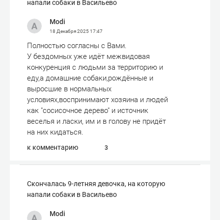
напали собаки в Васильево
Modi
18 Декабря 2025
17:47
Полностью согласны с Вами.
У бездомных уже идёт межвидовая
конкуренция с людьми за территорию и
еду,а домашние собаки,рождённые и
выросшие в нормальных
условиях,воспринимают хозяина и людей
как "сосисочное дерево" и источник
веселья и ласки, им и в голову не придёт
на них кидаться.
к комментарию
3
Скончалась 9-летняя девочка, на которую
напали собаки в Васильево
Modi