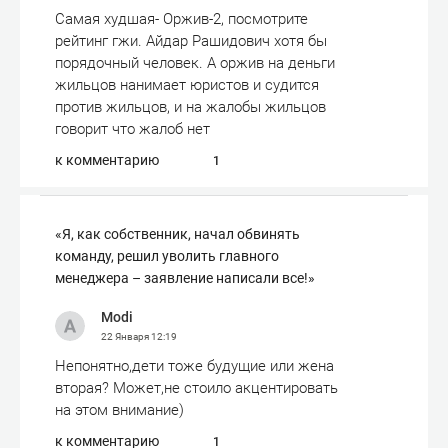
Самая худшая- Оржив-2, посмотрите
рейтинг гжи. Айдар Рашидович хотя бы
порядочный человек. А оржив на деньги
жильцов нанимает юристов и судится
против жильцов, и на жалобы жильцов
говорит что жалоб нет
к комментарию
1
«Я, как собственник, начал обвинять
команду, решил уволить главного
менеджера – заявление написали все!»
Modi
22 Января
12:19
Непонятно,дети тоже будущие или жена
вторая? Может,не стоило акцентировать
на этом внимание)
к комментарию
1