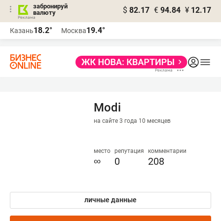
забронируй
$
82.17
€
94.84
¥
12.17
валюту
18.2°
19.4°
Казань
Москва
Modi
на сайте 3 года 10 месяцев
место
репутация
комментарии
∞
0
208
личные данные