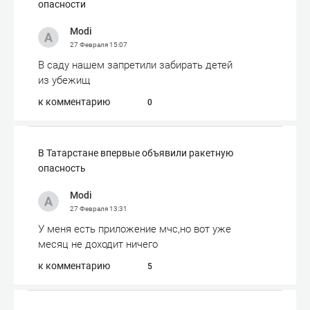
опасности
Modi
27 Февраля
15:07
В саду нашем запретили забирать детей
из убежищ
к комментарию
0
В Татарстане впервые объявили ракетную
опасность
Modi
27 Февраля
13:31
У меня есть приложение мчс,но вот уже
месяц не доходит ничего
к комментарию
5