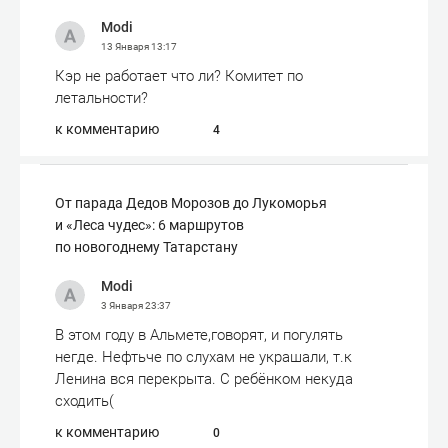
Modi
13 Января
13:17
Кэр не работает что ли? Комитет по
летальности?
к комментарию
4
От парада Дедов Морозов до Лукоморья
и «Леса чудес»: 6 маршрутов
по новогоднему Татарстану
Modi
3 Января
23:37
В этом году в Альмете,говорят, и погулять
негде. Нефтьче по слухам не украшали, т.к
Ленина вся перекрыта. С ребёнком некуда
сходить(
к комментарию
0