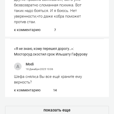
безвозвратно сломанная психика. Вот
таких надо бояться. И я боюсь. Нет
уверенности,что даже кобра поможет
против стаи.
к комментарию
7
«Я не знаю, кому перешел дорогу…»:
Мосгорсуд скостил срок Ильшату Гафурову
Modi
18 Декабря 2025
10:06
Шефа сняли,а Вы все ещё храните ему
верность?
к комментарию
14
показать еще