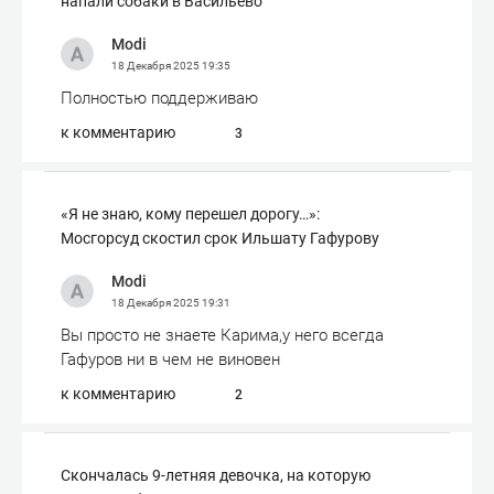
напали собаки в Васильево
Modi
18 Декабря 2025
19:35
Полностью поддерживаю
к комментарию
3
«Я не знаю, кому перешел дорогу…»:
Мосгорсуд скостил срок Ильшату Гафурову
Modi
18 Декабря 2025
19:31
Вы просто не знаете Карима,у него всегда
Гафуров ни в чем не виновен
к комментарию
2
Скончалась 9-летняя девочка, на которую