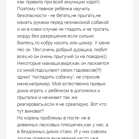
как правило при всей амуниции ходят).
Поэтому главное ребёнка научить
безопасности - не бегать,не прыгать,не
махать руками перед незнакомой собакой
и ни в коем случае не гладить и не трогать
морду без разрешения.если сильно
боитесь,то кобру носить или шокер. У меня
пёс ок 18кг,очень добрый дурашка, любит
всех,но он очень прыгучий (и на поводке)).
Некоторые мамаши,видя,как он ласкается
со мной,подсылают своих годовасов(!!!)
одних! "погладить собачку", не спросив
меня,например. Мой естественно привык
дома играть с ребёнком в догонялки и
прыгалки и начинает так же
реагировать,если я не среагирую. Вот кто
тут виноват?
Но корень проблемы в посте- не в
диванных ласковых плюшечек,как у нас, а
в бездомных диких стаях. И у них совсем
другие правила выживания,часто уже