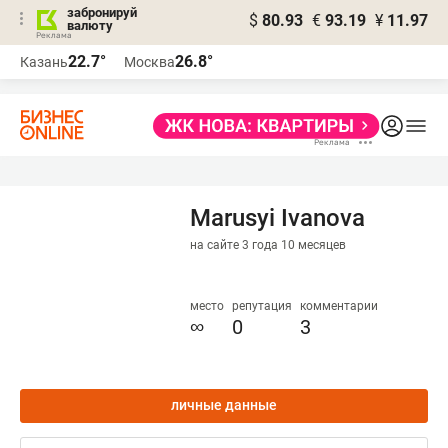
забронируй
$
80.93
€
93.19
¥
11.97
валюту
22.7°
26.8°
Казань
Москва
Marusyi Ivanova
на сайте 3 года 10 месяцев
место
репутация
комментарии
∞
0
3
личные данные