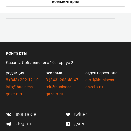
комментарии
контакты
Казань, Лобачевского 10, корпус 2
редакция
реклама
отдел персонала
8 (843) 202-12-10
8 (843) 203-48-47
staff@business-
info@business-
mir@business-
gazeta.ru
gazeta.ru
gazeta.ru
вконтакте
twitter
telegram
дзен