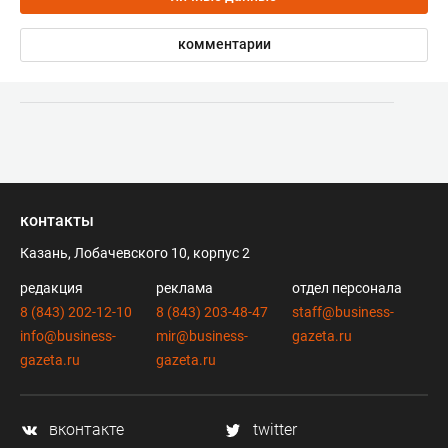
комментарии
контакты
Казань, Лобачевского 10, корпус 2
редакция
реклама
отдел персонала
8 (843) 202-12-10
8 (843) 203-48-47
staff@business-
info@business-
mir@business-
gazeta.ru
gazeta.ru
gazeta.ru
вконтакте
twitter