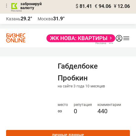
забронируй
$
81.41
€
94.06
¥
12.06
валюту
29.2°
31.9°
Казань
Москва
Габделбоке
Пробкин
на сайте 3 года 10 месяцев
место
репутация
комментарии
∞
0
440
личные данные