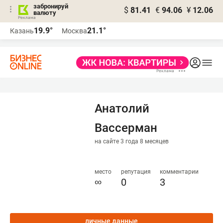
забронируй
$
81.41
€
94.06
¥
12.06
валюту
19.9°
21.1°
Казань
Москва
Анатолий
Вассерман
на сайте 3 года 8 месяцев
место
репутация
комментарии
∞
0
3
личные данные