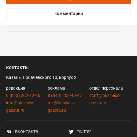
комментарии
контакты
Казань, Лобачевского 10, корпус 2
редакция
реклама
отдел персонала
8 (843) 202-12-10
8 (843) 203-48-47
staff@business-
info@business-
mir@business-
gazeta.ru
gazeta.ru
gazeta.ru
вконтакте
twitter