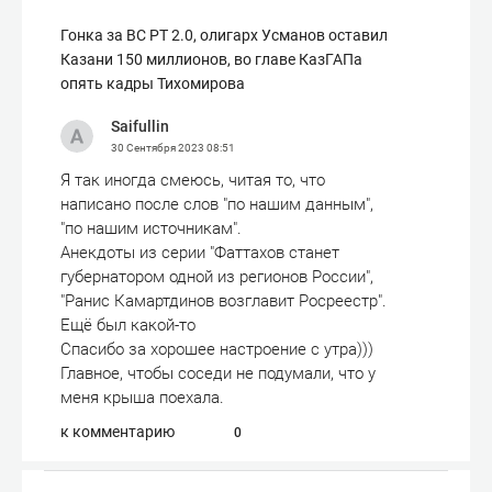
Гонка за ВС РТ 2.0, олигарх Усманов оставил
Казани 150 миллионов, во главе КазГАПа
опять кадры Тихомирова
Saifullin
30 Сентября 2023
08:51
Я так иногда смеюсь, читая то, что
написано после слов "по нашим данным",
"по нашим источникам".
Анекдоты из серии "Фаттахов станет
губернатором одной из регионов России",
"Ранис Камартдинов возглавит Росреестр".
Ещё был какой-то
Спасибо за хорошее настроение с утра)))
Главное, чтобы соседи не подумали, что у
меня крыша поехала.
к комментарию
0