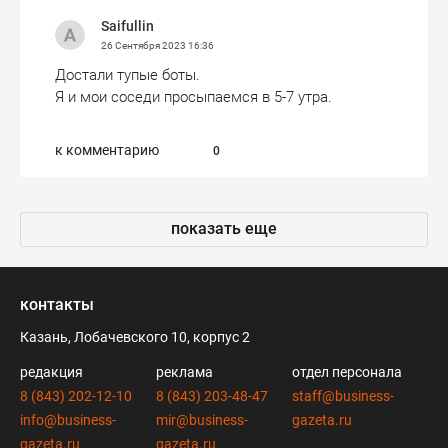
Saifullin
26 Сентября 2023
16:36
Достали тупые боты.
Я и мои соседи просыпаемся в 5-7 утра.
к комментарию
0
показать еще
контакты
Казань, Лобачевского 10, корпус 2
редакция
реклама
отдел персонала
8 (843) 202-12-10
8 (843) 203-48-47
staff@business-
info@business-
mir@business-
gazeta.ru
gazeta.ru
gazeta.ru