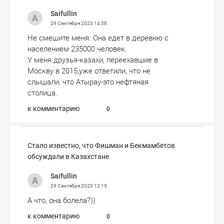
Saifullin
29 Сентября 2023
14:38
Не смешите меня. Она едет в деревню с
населением 235000 человек.
У меня друзья-казахи, переехавшие в
Москву в 2015,уже ответили, что не
слышали, что Атырау-это нефтяная
столица.
к комментарию
0
Стало известно, что Фишман и Бекмамбетов
обсуждали в Казахстане
Saifullin
29 Сентября 2023
12:15
А что, она болела?))
к комментарию
0