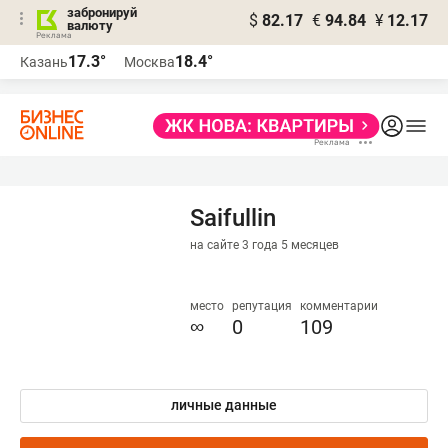
забронируй
$
82.17
€
94.84
¥
12.17
валюту
17.3°
18.4°
Казань
Москва
Saifullin
на сайте 3 года 5 месяцев
место
репутация
комментарии
∞
0
109
личные данные