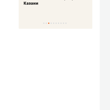
Казани
набер