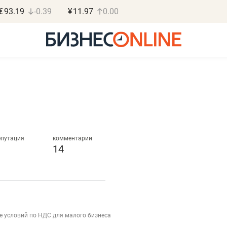
€
93.19
-0.39
¥
11.97
0.00
Дарья Семенова
Василь М
«Бросско»
МАРТ
епутация
комментарии
14
«Мама говорила: работа
«Не зная мест
помогает отвлечься
правил, бизнес
от болезни, чувствовать
потерять мини
себя живой»
полгода»
в
е условий по НДС для малого бизнеса
Наследница бизнеса по пошиву
Как бизнесу выйти на з