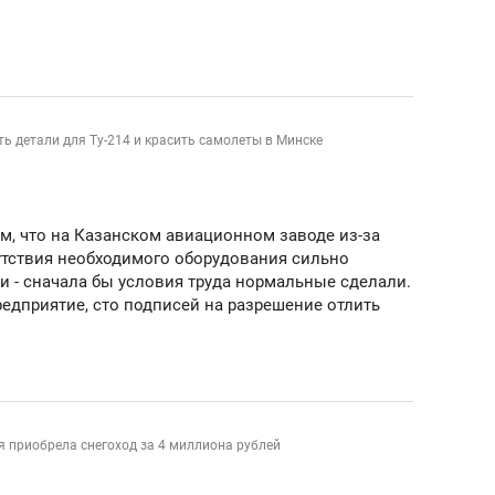
янием как основа
«Гонка Героев»
рупких команд
ть детали для Ту-214 и красить самолеты в Минске
м, что на Казанском авиационном заводе из-за
утствия необходимого оборудования сильно
и - сначала бы условия труда нормальные сделали.
редприятие, сто подписей на разрешение отлить
 приобрела снегоход за 4 миллиона рублей