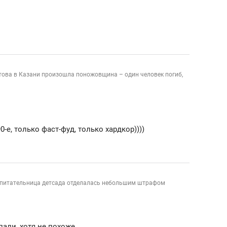
това в Казани произошла поножовщина – один человек погиб,
0-е, только фаст-фуд, только хардкор))))
спитательница детсада отделалась небольшим штрафом
али, хотя не похоже...