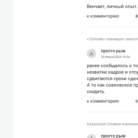
отвечают личным
состо
Венчает, личный опыт.
имуществом!»
антих
к комментарию
8
«Туполев» планирует закупа
просто рыж
20 Июня 2024
10:24
ранее сообщалось о то
нехватки кадров и отс
сдвигаются сроки сдач
А то как совковское п
сходить.
к комментарию
0
Казанская Сетевая компания
просто рыж