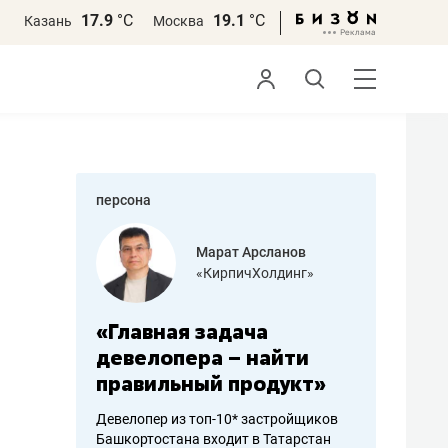
17.9
°С
19.1
°С
Казань
Москва
персона
азитов
Марат Арсланов
«КирпичХолдинг»
ных
«Главная задача
«Мама г
 может
девелопера – найти
помогае
мум
правильный продукт»
от болез
себя жи
Девелопер из топ-10* застройщиков
Башкортостана входит в Татарстан
арубежные
Наследница б