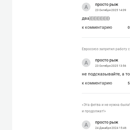
с ЖК «Иволга» в Зеленодольске
просто рыж
23 Октября 2025
14:09
два))))))))))))))
к комментарию
0
Евросоюз запретил работу с
просто рыж
23 Октября 2025
13:56
не подсказывайте, а т
к комментарию
5
«Эта фетва и не нужна была
Рекомендуем
Рекоме
и продолжат!»
«В банкротствах сегодня
Опыт 
ищут не активы, а людей,
приро
просто рыж
которые ими управляли. Они
с мен
24 Декабря 2024
15:46