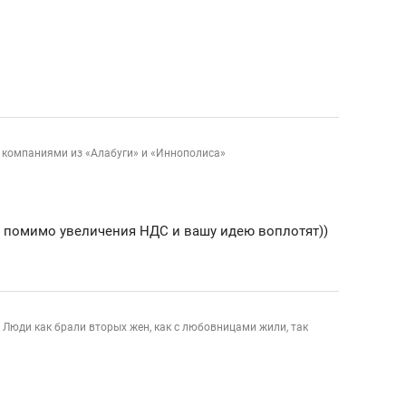
школьной формы о контрафакте,
рынки, почему надо зна
налогах и развитии без кредитов
чем интересен Оман?
 компаниями из «Алабуги» и «Иннополиса»
о помимо увеличения НДС и вашу идею воплотят))
! Люди как брали вторых жен, как с любовницами жили, так
ндуем
Рекомендуем
выживания в дикой
Мексика, рок-концерт
де, работа
и вагон с чак-чаком: ка
тальным и физическим
в Менделеевске прошл