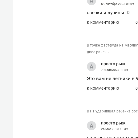
5 Сентября 2023
09:09
свечки и лучины :D
к комментарию
0
В точке фастфуда на Мавлю
двое ранены
просто рыж
7 Июля 2023
11:36
Это вам не летники в 9
к комментарию
0
В РТ ударившая ребенка во
просто рыж
25 Мая 2023
13:39
надеюсь вас тоже шлеп