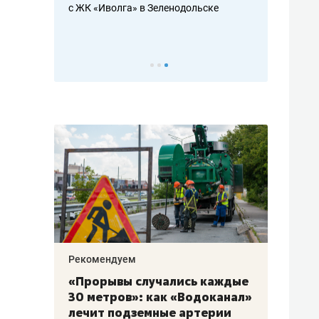
с ЖК «Иволга» в Зеленодольске
ть аксакалов и
школьной фор
налогах и раз
Рекомендуем
Рекоме
«Прорывы случались каждые
Не то
к
30 метров»: как «Водоканал»
гастр
а
лечит подземные артерии
задае