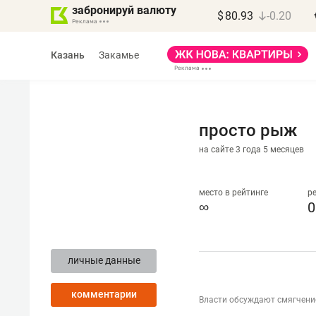
забронируй валюту
$
80.93
-0.20
Казань
Закамье
просто рыж
на сайте 3 года 5 месяцев
Марат Арсланов
«КирпичХолдинг»
место в рейтинге
р
∞
0
«Главная задача
девелопера – найти
личные данные
правильный продукт»
комментарии
Девелопер из топ-10* застройщико
Власти обсуждают смягчени
Башкортостана входит в Татарстан