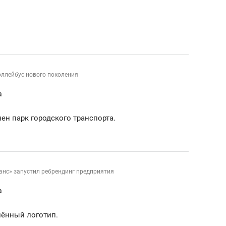
состоянием как основа
антихрупких команд
оллейбус нового поколения
а
нен парк городского транспорта.
анс» запустил ребрендинг предприятия
а
лённый логотип.