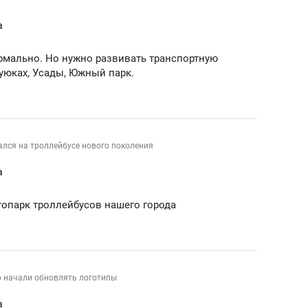
ов и
о трехкратном росте цен, дотошных
школьной формы о конт
а
клиентах и чудных запросах мастеров
налогах и развитии без 
ормально. Но нужно развивать транспортную
Куюках, Усады, Южный парк.
лся на троллейбусе нового поколения
а
топарк троллейбусов нашего города
ндуем
Рекомендуем
мер до квартиры и Face
Опыт выживания в дик
о начали обновлять логотипы
сто ключа: какой будет
природе, работа
асность в ЖК «Нова»
с ментальным и физич
а