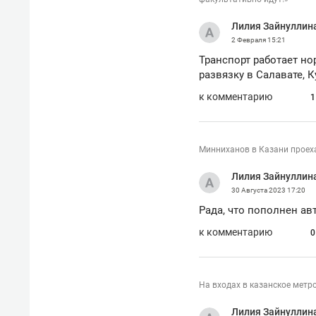
рынки, почему надо знать аксакал
чем интересен Оман?
Лилия Зайнуллин
2 Февраля
15:21
Транспорт работает н
развязку в Салавате, 
к комментарию
1
Минниханов в Казани проеха
Лилия Зайнуллин
30 Августа 2023
17:20
Рада, что пополнен ав
к комментарию
0
Рекомендуем
Рекоме
Как ГК «МИР ГРУПП» и ВТБ
150 ка
На входах в казанское метр
создают оазис жилого
ID вме
комфорта под Казанью
безоп
Лилия Зайнуллин