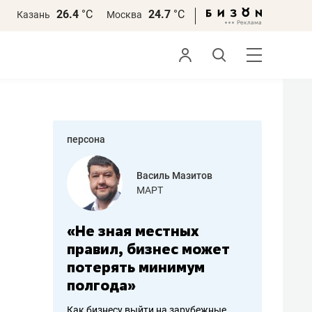
26.4
°С
24.7
°С
Казань
Москва
персона
еменова
Василь Мазитов
»
МАРТ
а: работа
«Не зная местных
«Мне лу
ечься
правил, бизнес может
не зара
вствовать
потерять минимум
чем пот
полгода»
репутац
пошиву
Как бизнесу выйти на зарубежные
Владелец от