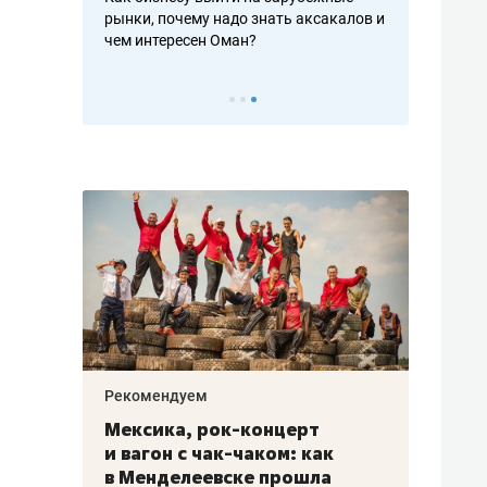
рафакте,
рынки, почему надо знать аксакалов и
о трехкратно
кредитов
чем интересен Оман?
клиентах и ч
Рекомендуем
Рекоме
ой
Мексика, рок-концерт
«Прор
и вагон с чак-чаком: как
30 ме
еским
в Менделеевске прошла
лечит