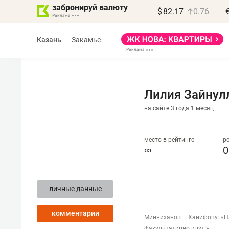
забронируй валюту
$
82.17
0.76
Казань
Закамье
Лилия Зайнул
на сайте 3 года 1 месяц
Василь Мазитов
МАРТ
место в рейтинге
р
∞
0
«Не зная местных
правил, бизнес может
личные данные
потерять минимум
полгода»
комментарии
Минниханов – Ханифову: «На
Как бизнесу выйти на зарубежные
факультативно идут!»