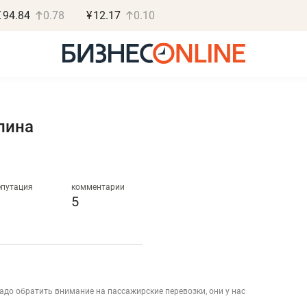
€
94.84
0.78
¥
12.17
0.10
лина
Роман Ободец
Дарья С
«Готовые решения»
«Бросско
епутация
комментарии
5
«Мне лучше
«Мама говорил
не заработать вообще,
помогает отвл
чем потерять
от болезни, чу
репутацию»
себя живой»
до обратить внимание на пассажирские перевозки, они у нас
Владелец отделочной фирмы
Наследница бизнеса по 