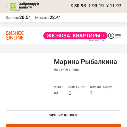
забронируй
$
80.93
€
93.19
¥
11.97
валюту
20.5°
22.4°
Казань
Москва
Марина Рыбалкина
на сайте 3 года
место
репутация
комментарии
∞
0
1
личные данные